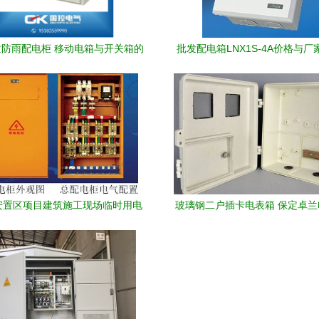
防雨配电柜 移动电箱与开关箱的
批发配电箱LNX1S-4A价格与厂
可靠选择
世界工厂网产品信息库看行
安置区项目建筑施工现场临时用电
玻璃钢二户插卡电表箱 保定卓
织设计——基于标准化内外线敷设
质之选
保护的系统化接地调控、箱体智能
及三级巡视检修布控要素操作原理
析，涵盖各级配套配电设施智能闭
吊群共塔回路电气降耗程序编程概