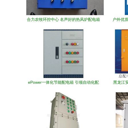
合力农牧环控中心 名声好的热风炉配电箱
户外优质
公司 滨州热风炉配电箱
ePower一体化节能配电箱 引领自动化配
黑龙江
电新篇章
安全组
与多重
化选用
方案剖
锁及塔