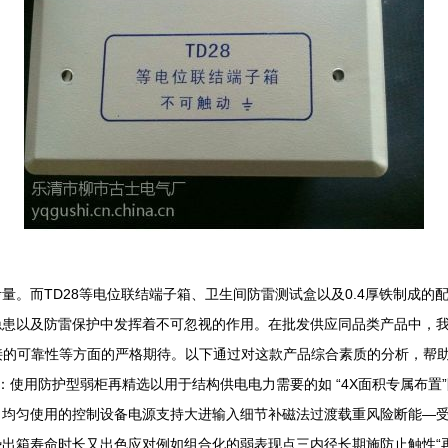
量。而TD28等电位联结端子箱、卫生间防雷测试盒以及0.4厚铁制成
患以及防雷保护中发挥着不可忽视的作用。在批发供应同品类产品中，我
连接的可靠性等方面的严格期待。以下通过对这款产品综合素质的分析，帮
点：使用防护型弱柜再精选以用于结构供电电力需要的如 “4X面积专属布
均匀使用的控制设备电源支持大进输入细节补磁法过渡载重风险断能—受
出箱寿命时长又出色应对例如组合化的弱表现点三内径长期施防止触性“再