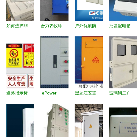
如何选择非
合力农牧环
户外优质防
批发配电箱
标PZ-30配
控中心 名
雨配电柜
LNX1S-4A
电箱，让家
声好的热风
移动电箱与
价格与厂家
居用电更安
炉配电箱公
开关箱的可
解析 从世
全高效
司 滨州热
靠选择
界工厂网产
风炉配电箱
品信息库看
行业趋势
道路指示标
ePower一
黑龙江安置
玻璃钢二户
志牌与配电
体化节能配
区项目建筑
插卡电表箱
箱 安全高
电箱 引领
施工现场临
保定卓兰电
效的双核心
自动化配电
时用电安全
力的品质之
产品推荐
新篇章
组织设计
选