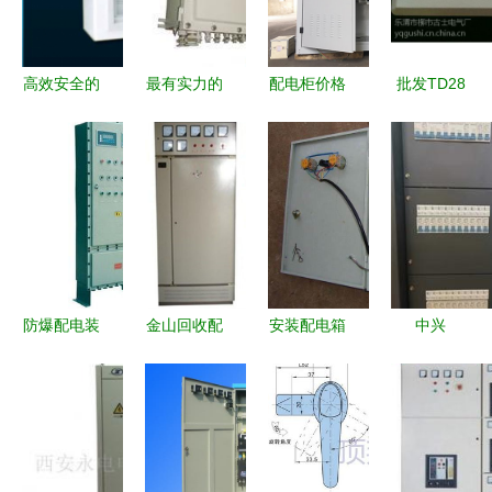
——基于标
准化内外线
敷设与多重
高效安全的
最有实力的
配电柜价格
批发TD28
保护的系统
核心枢纽
防爆控制箱
是客户的第
等电位联结
化接地调
工业&家用
生产厂家,
一选择要素
端子箱与防
控、箱体智
配电箱产品
防爆控制箱
吗？
雷测试盒
能化选用及
展示
价格,防爆
品质之选，
三级巡视检
控制箱设计
安全无虞
修布控要素
图 配电箱
操作原理方
产品
防爆配电装
金山回收配
安装配电箱
中兴
案剖析，涵
置批发厂家
电柜 专业
万万记得让
ZXDP03T301
盖各级配套
价格 防爆
环保服务助
工人这样
交流配电柜
配电设施智
配电装置生
力资源循环
装，老电工
深度解析
能闭锁及塔
产厂家
利用
一看就懂，
模块化先进
吊群共塔回
好多人装
设计与便捷